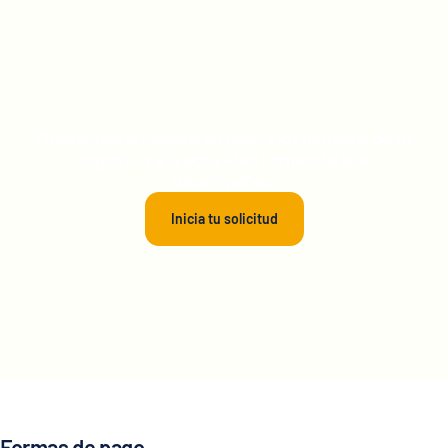
Diseñamos el crédito en base a los ingresos de tu
negocio y a la actividad comercial que
desempeñes.
Inicia tu solicitud
Formas de pago