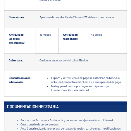
Comisiones:
Apertura de crédito: Hasta 2% más IVA del monto autorizado.
Antigüedad
12 meses
Antigüedad
No aplica
laboral o
residencial:
experiencia:
Cobertura:
Cualquier sucursal de Multiplica México.
Consideraciones
El plazo y la frecuencia de pago se establece en base a la
adicionales:
actividad productiva del cliente y a su capacidad de pago.
No hay penalización por pagos anticipados o por
liquidación anticipada del crédito.
DOCUMENTACIÓN NECESARIA
Formato de Estructura Accionaria y personas que ejercen el control firmado.
Cuestionario de persona moral.
Acta Constitutiva de la empresa con datos de registro, reformas, modificaciones