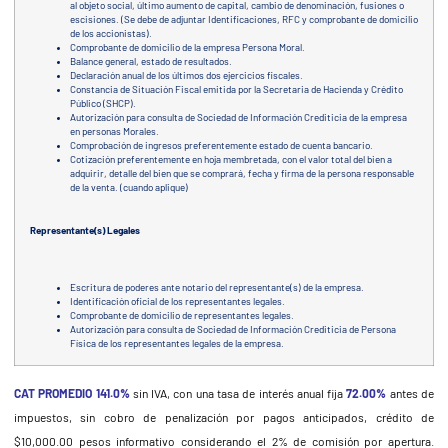
al objeto social, último aumento de capital, cambio de denominación, fusiones o
escisiones. (Se debe de adjuntar Identificaciones, RFC y comprobante de domicilio
de los accionistas).
Comprobante de domicilio de la empresa Persona Moral.
Balance general, estado de resultados.
Declaración anual de los últimos dos ejercicios fiscales.
Constancia de Situación Fiscal emitida por la Secretaria de Hacienda y Crédito
Público (SHCP).
Autorización para consulta de Sociedad de Información Crediticia de la empresa
en personas Morales.
Comprobación de ingresos preferentemente estado de cuenta bancario.
Cotización preferentemente en hoja membretada, con el valor total del bien a
adquirir, detalle del bien que se comprará, fecha y firma de la persona responsable
de la venta. (cuando aplique)
Representante(s) Legales
Escritura de poderes ante notario del representante(s) de la empresa.
Identificación oficial de los representantes legales.
Comprobante de domicilio de representantes legales.
Autorización para consulta de Sociedad de Información Crediticia de Persona
Física de los representantes legales de la empresa.
CAT PROMEDIO 141.0%
sin IVA, con una tasa de interés anual fija
72.00%
antes de
impuestos, sin cobro de penalización por pagos anticipados, crédito de
$10,000.00 pesos informativo considerando el 2% de comisión por apertura.