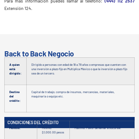
Para más información puedes llamar al teléfono
:
(444) 112 2537
Extensión 124.
Back to Back Negocio
A quien
Dirigido a personas con edad de 18 a 78 años o empresas que cuenten con
está
una inversión a plazo fijo en Multiplica México o que la inversión a plazo fijo
dirigido:
sea de un tercero.
Destino
Capital de trabajo; compra de insumos, mercancías, materiales,
del
maquinaria o equipo etc.
crédito:
CONDICIONES DEL CRÉDITO
Montos:
Mínimo:
Máximo: Favor de llamar a sucursal.
$1,000.00 pesos