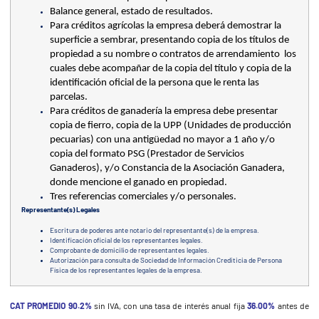
Balance general, estado de resultados. 
Para créditos agrícolas la empresa deberá demostrar la 
superficie a sembrar, presentando copia de los títulos de 
propiedad a su nombre o contratos de arrendamiento  los 
cuales debe acompañar de la copia del título y copia de la 
identificación oficial de la persona que le renta las 
parcelas.
Para créditos de ganadería la empresa debe presentar 
copia de fierro, copia de la UPP (Unidades de producción 
pecuarias) con una antigüedad no mayor a 1 año y/o 
copia del formato PSG (Prestador de Servicios 
Ganaderos), y/o Constancia de la Asociación Ganadera, 
donde mencione el ganado en propiedad. 
Tres referencias comerciales y/o personales. 
Representante(s) Legales
Escritura de poderes ante notario del representante(s) de la empresa.
Identificación oficial de los representantes legales.
Comprobante de domicilio de representantes legales.
Autorización para consulta de Sociedad de Información Crediticia de Persona
Física de los representantes legales de la empresa.
CAT PROMEDIO 90.2%
sin IVA, con una tasa de interés anual fija
36.00%
antes de