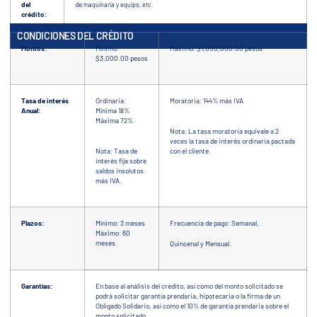
del
de
maquinaria y equipo, etc.
crédito:
CONDICIONES DEL CRÉDITO
Montos:
Mínimo:
Máximo: $1,000,000.00 pesos
$3,000.00 pesos
Tasa de interés
Ordinaria:
Moratoria: 144% más IVA
Anual:
Mínima 18%
Máxima 72%
Nota: La tasa moratoria equivale a 2
veces la tasa de interés ordinaria pactada
Nota: Tasa de
con el cliente.
interés fija sobre
saldos insolutos
más IVA.
Plazos:
Mínimo: 3 meses
Frecuencia de pago: Semanal,
Máximo: 60
meses
Quincenal y Mensual.
Garantías:
En base al análisis del crédito, así como del monto solicitado se
podrá solicitar garantía prendaria, hipotecaria o la firma de un
Obligado Solidario, así como el 10% de garantía prendaria sobre el
monto solicitado.