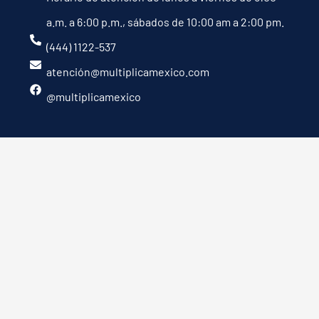
a.m. a 6:00 p.m., sábados de 10:00 am a 2:00 pm.
(444) 1122-537
atención@multiplicamexico.com
@multiplicamexico