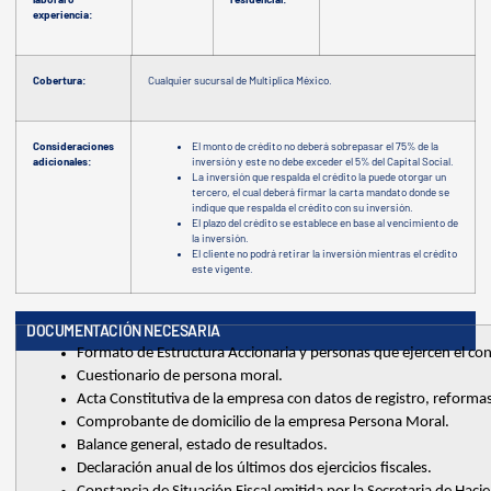
experiencia:
Cobertura:
Cualquier sucursal de Multiplica México.
Consideraciones
El monto de crédito no deberá sobrepasar el 75% de la
adicionales:
inversión y este no debe exceder el 5% del Capital Social.
La inversión que respalda el crédito la puede otorgar un
tercero, el cual deberá firmar la carta mandato donde se
indique que respalda el crédito con su inversión.
El plazo del crédito se establece en base al vencimiento de
la inversión.
El cliente no podrá retirar la inversión mientras el crédito
este vigente.
DOCUMENTACIÓN NECESARIA
Formato de Estructura Accionaria y personas que ejercen el con
Cuestionario de persona moral. 
Acta Constitutiva de la empresa con datos de registro, reformas
Comprobante de domicilio de la empresa Persona Moral. 
Balance general, estado de resultados. 
Declaración anual de los últimos dos ejercicios fiscales. 