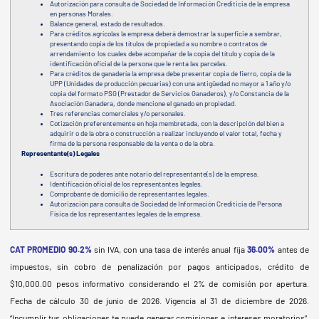
Autorización para consulta de Sociedad de Información Crediticia de la empresa
en personas Morales.
Balance general, estado de resultados.
Para créditos agrícolas la empresa deberá demostrar la superficie a sembrar,
presentando copia de los títulos de propiedad a su nombre o contratos de
arrendamiento los cuales debe acompañar de la copia del título y copia de la
identificación oficial de la persona que le renta las parcelas.
Para créditos de ganadería la empresa debe presentar copia de fierro, copia de la
UPP (Unidades de producción pecuarias) con una antigüedad no mayor a 1 año y/o
copia del formato PSG (Prestador de Servicios Ganaderos), y/o Constancia de la
Asociación Ganadera, donde mencione el ganado en propiedad.
Tres referencias comerciales y/o personales.
Cotización preferentemente en hoja membretada, con la descripción del bien a
adquirir o de la obra o construcción a realizar incluyendo el valor total, fecha y
firma de la persona responsable de la venta o de la obra.
Representante(s) Legales
Escritura de poderes ante notario del representante(s) de la empresa.
Identificación oficial de los representantes legales.
Comprobante de domicilio de representantes legales.
Autorización para consulta de Sociedad de Información Crediticia de Persona
Física de los representantes legales de la empresa.
CAT PROMEDIO 90.2%
sin IVA, con una tasa de interés anual fija
36.00%
antes de
impuestos, sin cobro de penalización por pagos anticipados, crédito de
$10,000.00 pesos informativo considerando el 2% de comisión por apertura.
Fecha de cálculo 30 de junio de 2026
. Vigencia al 31 de diciembre de 2026
.
“Incumplir tus obligaciones te puede generar comisiones e intereses moratorios”.