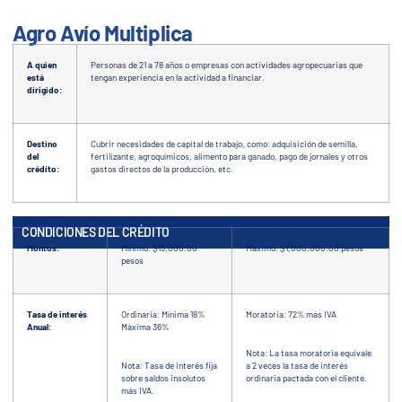
Agro Avío Multiplica
A quien
Personas de 21 a 78 años o empresas con actividades agropecuarias que
está
tengan experiencia en la actividad a financiar.
dirigido:
Destino
Cubrir necesidades de capital de trabajo, como: adquisición de semilla,
del
fertilizante, agroquímicos, alimento para ganado, pago de jornales y otros
crédito:
gastos directos de la producción, etc.
CONDICIONES DEL CRÉDITO
Montos:
Mínimo: $15,000.00
Máximo: $1,000,000.00 pesos
pesos
Tasa de interés
Ordinaria: Mínima 18%
Moratoria: 72% más IVA
Anual:
Máxima 36%
Nota: La tasa moratoria equivale
Nota: Tasa de interés fija
a 2 veces la tasa de interés
sobre saldos insolutos
ordinaria pactada con el cliente.
más IVA.