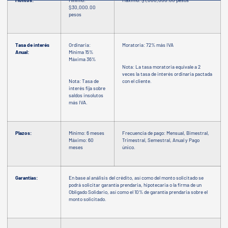
Montos:
Mínimo:
Máximo: $1,000,000.00 pesos
$30,000.00
pesos
Tasa de interés
Ordinaria:
Moratoria: 72% más IVA
Anual:
Mínima 15%
Máxima 36%
Nota: La tasa moratoria equivale a 2
veces la tasa de interés ordinaria pactada
Nota: Tasa de
con el cliente.
interés fija sobre
saldos insolutos
más IVA.
Plazos:
Mínimo: 6 meses
Frecuencia de pago: Mensual, Bimestral,
Máximo: 60
Trimestral, Semestral, Anual y Pago
meses
único.
Garantías:
En base al análisis del crédito, así como del monto solicitado se
podrá solicitar garantía prendaria, hipotecaria o la firma de un
Obligado Solidario, así como el 10% de garantía prendaria sobre el
monto solicitado.