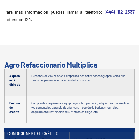
Para más información puedes llamar al teléfono
:
(444) 112 2537
Extensión 124.
Agro Refaccionario Multiplica
A quien
Personas de 21 a 78 años o empresas con actividades agropecuarias que
está
tengan experiencia en la actividad a financiar.
dirigido:
Destino
Compra de maquinaria y equipo agrícola o pecuario, adquisición de vientres
del
y/o sementales para pie de cría, construcción de bodegas, corrales,
crédito:
adquisición e instalación de sistemas de riego, etc.
CONDICIONES DEL CRÉDITO