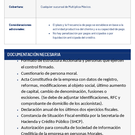
Cobertura:
Cualquier sucursal de Multiplica México.
Consideraciones
El plazo y la frecuencia de pago se establece en base a la
adicionales:
actividad productiva del cliente y a su capacidad de pago.
No hay penalización por pagos anticipados o por
liquidación anticipada del crédito.
DOCUMENTACIÓN NECESARIA
Formato de Estructura Accionaria y personas que ejercen 
el control firmado. 
Cuestionario de persona moral. 
Acta Constitutiva de la empresa con datos de registro, 
reformas, modificaciones al objeto social, último aumento 
de capital, cambio de denominación, fusiones o 
escisiones. (Se debe de adjuntar Identificaciones, RFC y 
comprobante de domicilio de los accionistas). 
Declaración anual de los últimos dos ejercicios fiscales. 
Constancia de Situación Fiscal emitida por la Secretaria de 
Hacienda y Crédito Público (SHCP). 
Autorización para consulta de Sociedad de Información 
Crediticia de la empresa en personas Morales. 