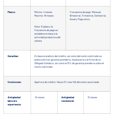
Plazos:
Mínimo: 4 meses
Frecuencia de pago: Mensual,
Máximo: 18 meses
Bimestral, Trimestral, Semestral,
Anual y Pago único.
Nota: El plazo y la
frecuencia de pago se
establece en base a la
actividad productiva del
cliente.
Garantías:
En base al análisis del crédito, así como del monto solicitado se
podrá solicitar garantía prendaria, hipotecaria o la firma de un
Obligado Solidario, así como el 10% de garantía prendaria sobre el
monto solicitado.
Comisiones:
Apertura de crédito: Hasta 2% más IVA del monto autorizado.
Antigüedad
12 meses
Antigüedad
12 meses
laboral o
residencial:
experiencia: