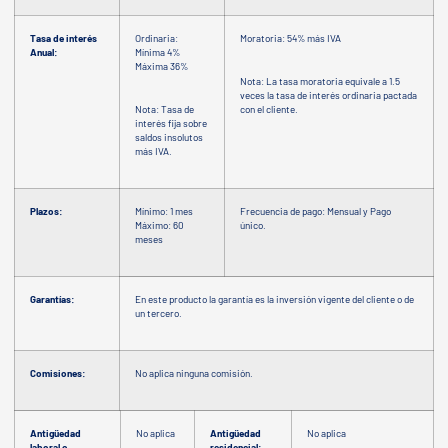
Tasa de interés
Ordinaria:
Moratoria: 54% más IVA
Anual:
Mínima 4%
Máxima 36%
Nota: La tasa moratoria equivale a 1.5
veces la tasa de interés ordinaria pactada
Nota: Tasa de
con el cliente.
interés fija sobre
saldos insolutos
más IVA.
Plazos:
Mínimo: 1 mes
Frecuencia de pago: Mensual y Pago
Máximo: 60
único.
meses
Garantías:
En este producto la garantía es la inversión vigente del cliente o de
un tercero.
Comisiones:
No aplica ninguna comisión.
Antigüedad
No aplica
Antigüedad
No aplica
laboral o
residencial: