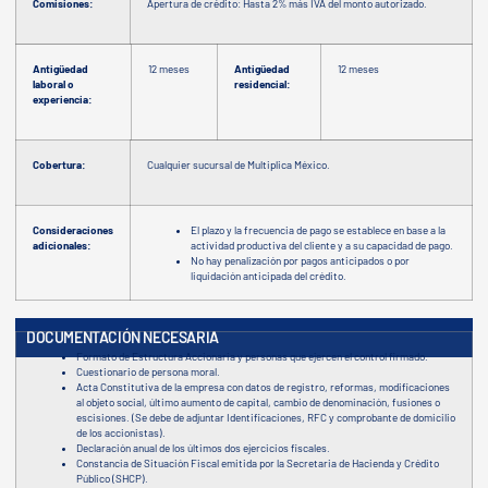
Comisiones:
Apertura de crédito: Hasta 2% más IVA del monto autorizado.
Antigüedad
12 meses
Antigüedad
12 meses
laboral o
residencial:
experiencia:
Cobertura:
Cualquier sucursal de Multiplica México.
Consideraciones
El plazo y la frecuencia de pago se establece en base a la
adicionales:
actividad productiva del cliente y a su capacidad de pago.
No hay penalización por pagos anticipados o por
liquidación anticipada del crédito.
DOCUMENTACIÓN NECESARIA
Formato de Estructura Accionaria y personas que ejercen el control firmado.
Cuestionario de persona moral.
Acta Constitutiva de la empresa con datos de registro, reformas, modificaciones
al objeto social, último aumento de capital, cambio de denominación, fusiones o
escisiones. (Se debe de adjuntar Identificaciones, RFC y comprobante de domicilio
de los accionistas).
Declaración anual de los últimos dos ejercicios fiscales.
Constancia de Situación Fiscal emitida por la Secretaria de Hacienda y Crédito
Público (SHCP).